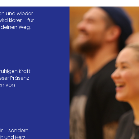
sen und wieder
ird klarer – für
d deinen Weg.
ruhigen Kraft
ieser Präsenz
en von
dir – sondern
it und Herz